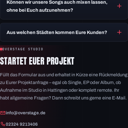
Können wir unsere Songs auch mixen lassen,
kostenloses Vorgespräch und ein Angebot. Anschließend
ohne bei Euch aufzunehmen?
nehmt Ihr im Studio auf oder ladet Eure Spuren hoch; es
folgen Mixing und Mastering. Den Stand Eures Projekts
Ja. Genau dafür gibt es Mixing & Mastering: Ihr nehmt
und alle Mix-Versionen seht Ihr jederzeit im Overstage-
selbst auf und ladet Eure Spuren hoch, wir übernehmen
Aus welchen Städten kommen Eure Kunden?
Portal, wo Ihr Euer Feedback direkt an der Stelle im Song
Mix und Master. Das funktioniert ortsunabhängig und
hinterlassen könnt.
weltweit – der Großteil der Overstage-Projekte läuft so.
Vor Ort arbeiten wir vor allem mit Bands aus Hattingen,
OVERSTAGE STUDIO
Bochum, Essen, Witten, Dortmund und dem übrigen
STARTET EUER PROJEKT
Ruhrgebiet sowie ganz NRW. Remote spielt die Entfernung
keine Rolle – Overstage produziert weltweit.
Füllt das Formular aus und erhaltet in Kürze eine Rückmeldung
zu Eurer Projektanfrage – egal ob Single, EP oder Album, ob
Aufnahme im Studio in Hattingen oder komplett remote. Ihr
habt allgemeine Fragen? Dann schreibt uns gerne eine E-Mail.
info@overstage.de
02324 9213406